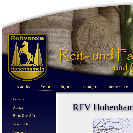
Aktuelles
Verein
Jugend
Leistungen
Unsere Pferde
In Zahlen
RFV Hohenham
Anlage
Rund Ums Jahr
Vereinsleben
Vorstand