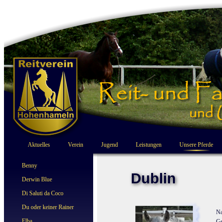
Aktuelles
Verein
Jugend
Leistungen
Unsere Pferde
Benny
Dublin
Derwin Blue
Di Saluti da Coco
Du oder keiner Rainer
N
Elba
Ge