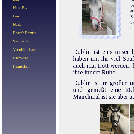
vo
Hinto Bly
au
Lou
Zu
St
Naala
Sc
Rosen's Romina
Savoyarde
Vermillion Lakes
Dublin ist eins unser 
haben mit ihr viel Spaß
Ehemalige
auch mal flott werden. 
Patenschaft
ihre innere Ruhe.
Dublin ist im großen 
und genießt eine tüch
Manchmal ist sie aber a