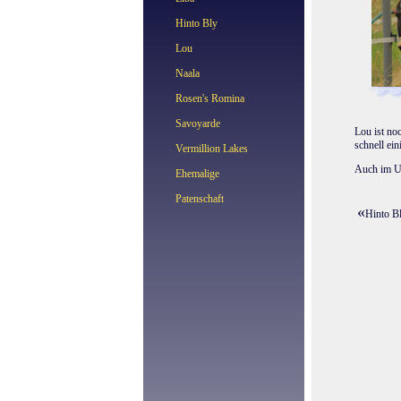
Hinto Bly
Lou
Naala
Rosen's Romina
Savoyarde
Lou ist noc
schnell ei
Vermillion Lakes
Auch im Um
Ehemalige
Patenschaft
«
Hinto B