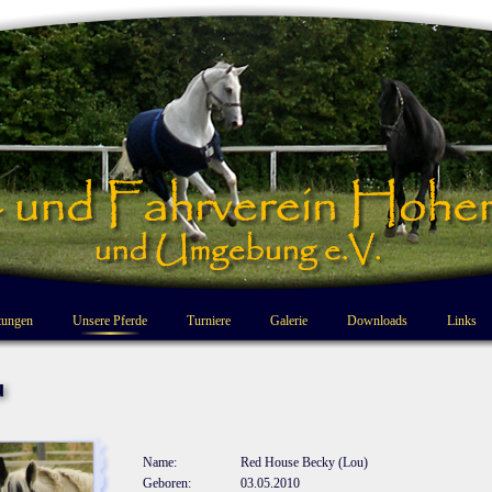
tungen
Unsere Pferde
Turniere
Galerie
Downloads
Links
u
Name:
Red House Becky (Lou)
Geboren:
03.05.2010