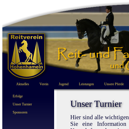
Aktuelles
Verein
Jugend
Leistungen
Unsere Pferde
Erfolge
Unser Turnier
Unser Turnier
Sponsoren
Hier sind alle wichtige
Sie eine Information