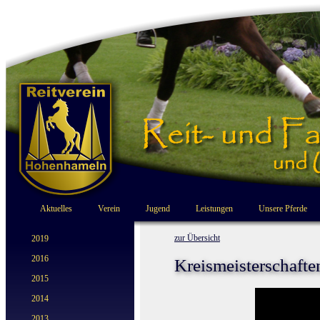
Aktuelles
Verein
Jugend
Leistungen
Unsere Pferde
zur Übersicht
2019
2016
Kreismeisterschaft
2015
2014
2013