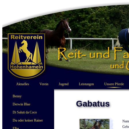
Aktuelles
Verein
Jugend
Leistungen
Unsere Pferde
Benny
Gabatus
Derwin Blue
Di Saluti da Coco
Du oder keiner Rainer
Nam
Gebo
Elba