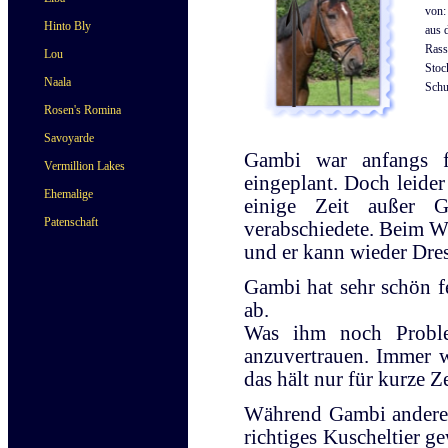
von:
Hinto Bly
aus 
Rass
Lou
Stoc
Naala
Schu
Rosen's Romina
Savoyarde
Gambi war anfangs fü
Vermillion Lakes
eingeplant. Doch leider
Ehemalige
einige Zeit außer 
Patenschaft
verabschiedete. Beim Wi
und er kann wieder Dre
Gambi hat sehr schön f
ab.
Was ihm noch Problem
anzuvertrauen. Immer w
das hält nur für kurze Z
Während Gambi andere P
richtiges Kuscheltier 